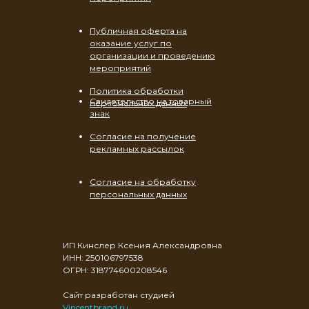
Публичная оферта на
оказание услуг по
организации и проведению
мероприятий
Политика обработки
Свидетельство на товарный
персональных данных
знак
Согласие на получение
рекламных рассылок
Согласие на обработку
персональных данных
ИП Кинслер Ксения Александровна
ИНН: 250106797538
ОГРН: 318774600208546
Сайт разработан студией
Vincentbrand.ru