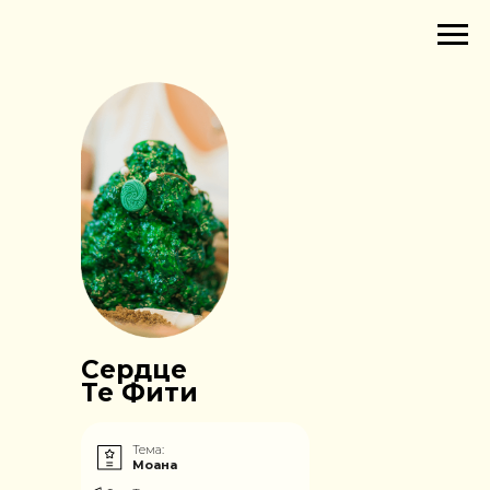
Сердце
Те Фити
Тема:
Моана