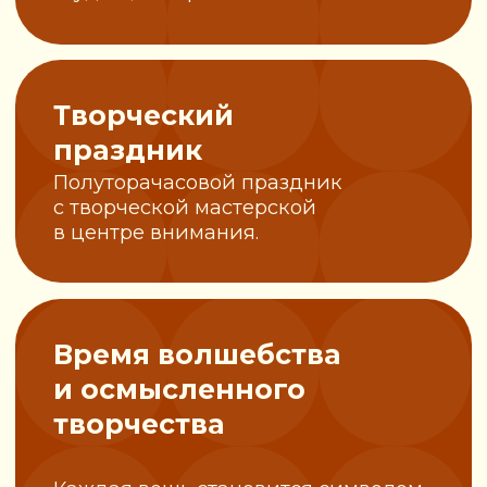
От звонка до встречи с чудом
— всего один день. Лавка
Чудес приедет к вам уже
завтра!
Уютный формат —
достаточно небольшого
пространства со столом и
стульями для волшебников.
Всё включено:
мы привозим
добрую историю, материалы,
атмосферу и вдохновение —
вам нужно только выбрать
место и собрать гостей.
Оставить заявку