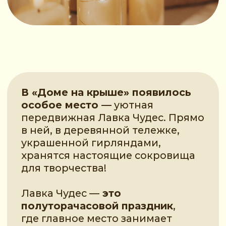
Лавка Чудес —
это
полуторачасовой праздник
,
где главное место занимает
творческая мастерская. Вместе с
Хранительницей чудес дети
создают уникальные вещи
своими руками: рыбок желаний,
ловцов солнца, птиц счастья и
другие волшебные предметы. А в
финале — тёплый ритуал
загадывания желаний и
поздравления именинника (-цы).