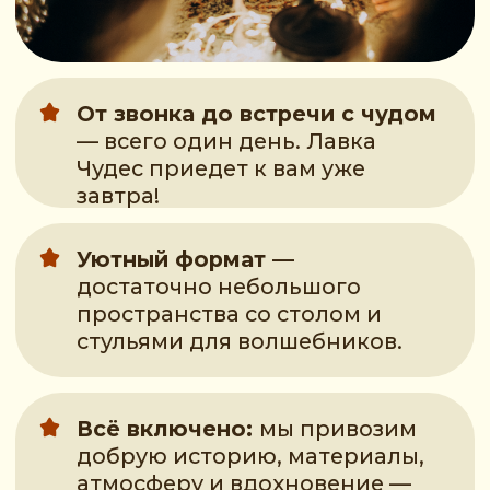
Мастерские
Лавки Чудес
Чудеса для детей 4+
«Шар желаний» (волшебное
«Сокровища
наполнение)
(глиняная м
О чуде
О чуде
Внутри каждого из нас живёт свет. А
Руки помнят те