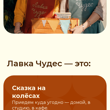
Время волшебства
и осмысленного
творчества
Каждая вещь становится символом
счастья, личным оберегом и тёплым
воспоминанием.