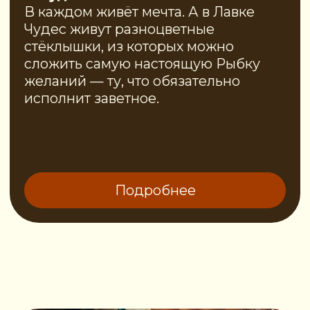
(после 10го):
2 800 р.
Если детей меньше десяти,
программа реализуется при
условии её оплаты из расчета
на десять детей.
Количество ведущих-
хранительниц:
· 10–16 детей → 2 ведущие
· 17–25 детей → 3 ведущие
ЗА МКАД
—
до 10 км -
5000 р.
—
11 - 25 км -
10000 р.
—
26
- 50 км -
15000 р.
—
более
50 км - обсуждается