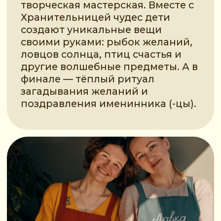
Лавка Чудес — это:
Сказка на
колёсах
Приедем куда угодно — домой, в
студию, в кафе.
Творческий
праздник
Полуторачасовой праздник
с творческой мастерской
в центре внимания.