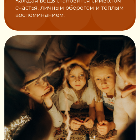
Давным-давно, никто точно не
знает когда, на свет появилась
маленькая деревянная
тележка. Кто её смастерил —
загадка. Но все, кто хоть раз её
видел, чувствовали: эта
тележка не простая...
Читать полностью