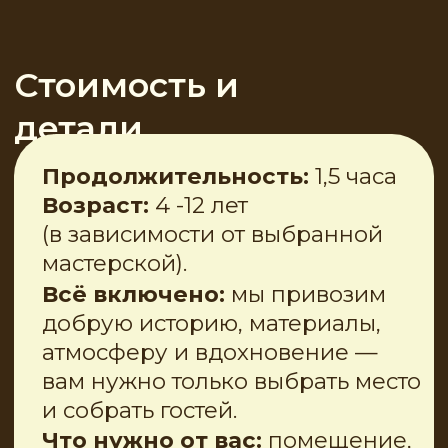
странствующей Лавки Чудес.
Внутри неё, среди мешочков
и свёртков, спрятан
старинный свиток.
Легенда о Лавке чудес
Именинник (-ца) достаёт
свиток. Ребята знакомятся с
историей о том, как волшебная
тележка путешествовала по
миру и собирала удивительные
ремёсла и знания о чудесах.
Читать полностью