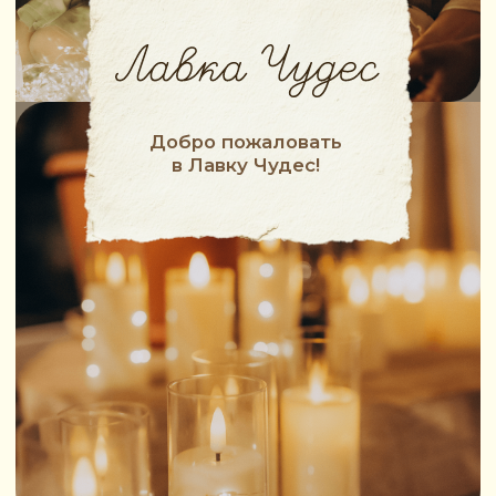
В «Доме на крыше» появилось
особое место —
уютная
передвижная Лавка Чудес. Прямо
в ней, в деревянной тележке,
украшенной гирляндами,
хранятся настоящие сокровища
для творчества!