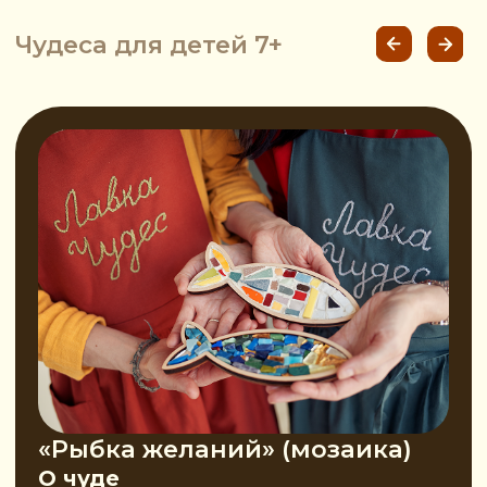
вам нужно только выбрать место
и собрать гостей.
Что нужно от вас:
помещение,
столы и стулья по количеству
детей, желание творить чудеса.
Стоимость праздника
Лавка Чудес
для группы детей
до 10 человек
будни
32 000 р.
выходные
36 000 р.
*Доплата за каждого
следующего ребёнка