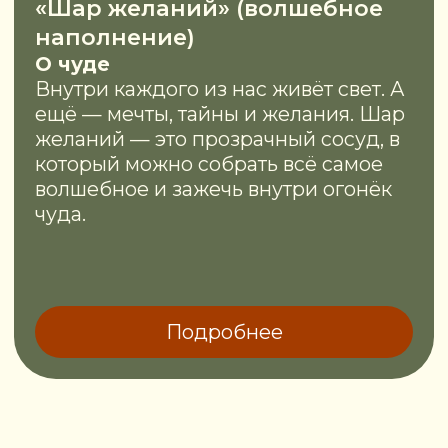
Стоимость и
детали
Продолжительность:
1,5 часа
Возраст:
4 -12 лет
(в зависимости от выбранной
мастерской).
Всё включено:
мы привозим
добрую историю, материалы,
атмосферу и вдохновение —